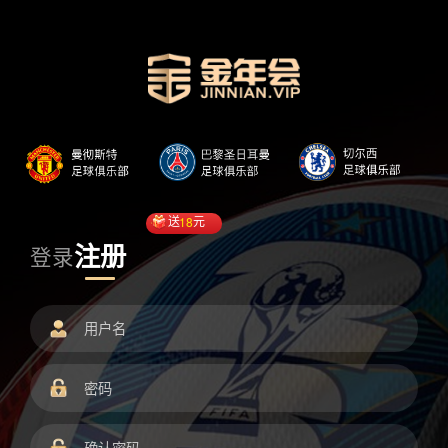
送
18
元
注册
登录